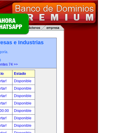
esas e Industrias
oría.
0
entes 74 >>
io
Estado
rtar!
Disponible
rtar!
Disponible
rtar!
Disponible
rtar!
Disponible
500.00
Disponible
rtar!
Disponible
rtar!
Disponible