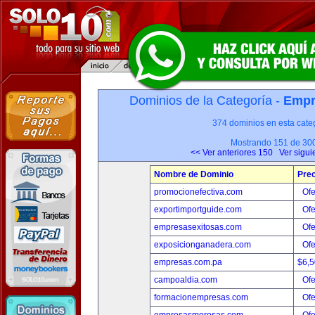
Dominios de la Categoría -
Empr
374 dominios en esta categ
Mostrando 151 de 30
<< Ver anteriores 150
Ver sigui
Nombre de Dominio
Prec
promocionefectiva.com
Ofe
exportimportguide.com
Ofe
empresasexitosas.com
Ofe
exposicionganadera.com
Ofe
empresas.com.pa
$6,
campoaldia.com
Ofe
formacionempresas.com
Ofe