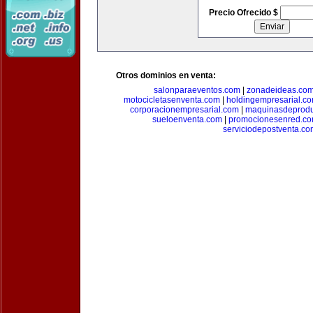
Precio Ofrecido $
Otros dominios en venta:
salonparaeventos.com
|
zonadeideas.co
motocicletasenventa.com
|
holdingempresarial.c
corporacionempresarial.com
|
maquinasdeprodu
sueloenventa.com
|
promocionesenred.c
serviciodepostventa.co