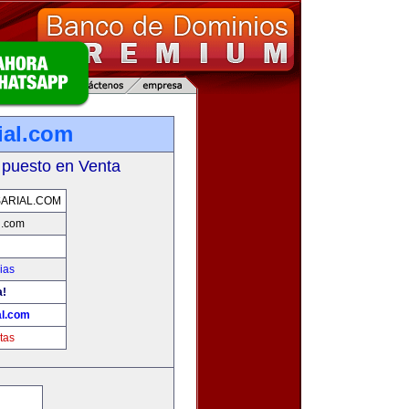
ial.com
 puesto en Venta
ARIAL.COM
l.com
ias
a!
al.com
tas