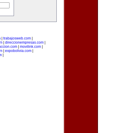
m
|
trabajosweb.com
|
om
|
direccionempresas.com
|
ccion.com
|
movilink.com
|
om
|
expobolivia.com
|
m
|