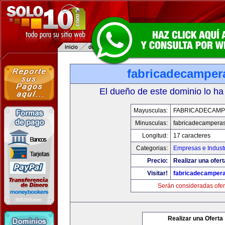
fabricadecamper
El dueño de este dominio lo ha
Mayusculas:
FABRICADECAM
Minusculas:
fabricadecampera
Longitud:
17 caracteres
Categorias:
Empresas e Indust
Precio:
Realizar una ofert
Visitar!
fabricadecamper
Serán consideradas ofer
Realizar una Oferta