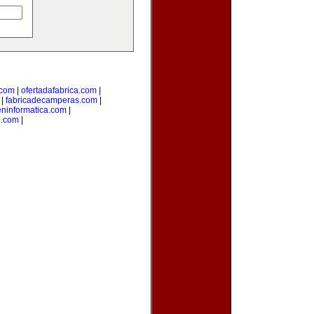
.com
|
ofertadafabrica.com
|
|
fabricadecamperas.com
|
eninformatica.com
|
n.com
|