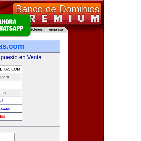
as.com
 puesto en Venta
PERAS.COM
s.com
rias
a!
as.com
tas