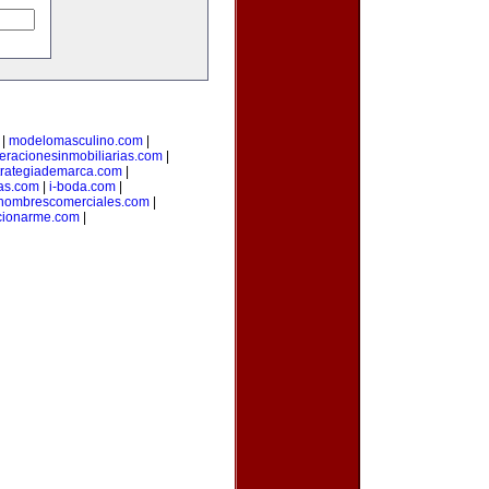
|
modelomasculino.com
|
eracionesinmobiliarias.com
|
trategiademarca.com
|
as.com
|
i-boda.com
|
nombrescomerciales.com
|
cionarme.com
|