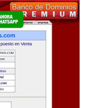
s.com
 puesto en Venta
RIOS.COM
.com
trias
ta!
s.com
tas