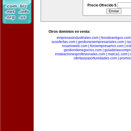
Precio Ofrecido $
Otros dominios en venta:
empresasindustriales.com
|
forodeamigos.com
susofertas.com
|
gestionesempresariales.com
|
op
rosarioweb.com
|
foroempresarios.com
|
es
gestiondenegocios.com
|
guiadelascompr
instalacionesprofesionales.com
|
marca1.com
|
ofertasyoportunidades.com
|
promo