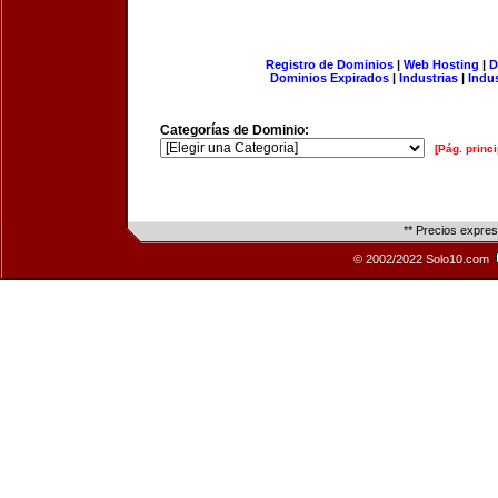
Registro de Dominios
|
Web Hosting
|
D
Dominios Expirados
|
Industrias
|
Indu
Categorías de Dominio:
[Pág. princi
** Precios expre
© 2002/2022 Solo10.com