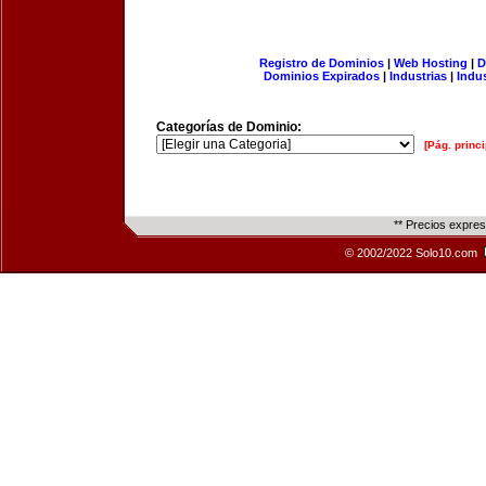
Registro de Dominios
|
Web Hosting
|
D
Dominios Expirados
|
Industrias
|
Indu
Categorías de Dominio:
[Pág. princi
** Precios expre
© 2002/2022 Solo10.com