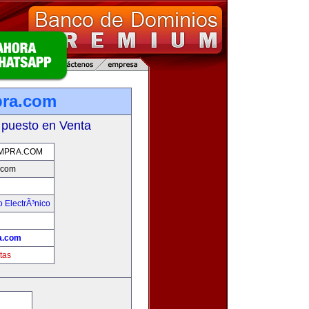
pra.com
 puesto en Venta
MPRA.COM
.com
 ElectrÃ³nico
!
a.com
tas