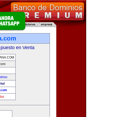
a.com
 puesto en Venta
ANA.COM
.com
trias
rta!
a.com
tas