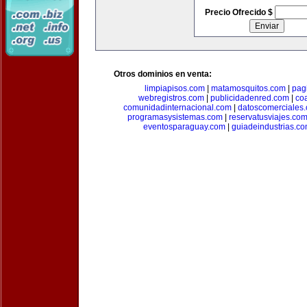
Precio Ofrecido $
Otros dominios en venta:
limpiapisos.com
|
matamosquitos.com
|
pag
webregistros.com
|
publicidadenred.com
|
co
comunidadinternacional.com
|
datoscomerciales
programasysistemas.com
|
reservatusviajes.co
eventosparaguay.com
|
guiadeindustrias.c