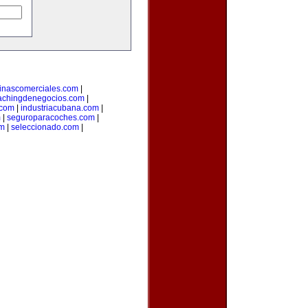
inascomerciales.com
|
achingdenegocios.com
|
.com
|
industriacubana.com
|
m
|
seguroparacoches.com
|
om
|
seleccionado.com
|