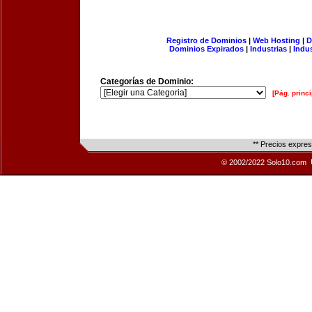
Registro de Dominios
|
Web Hosting
|
D
Dominios Expirados
|
Industrias
|
Indu
Categorías de Dominio:
[Pág. princi
** Precios expre
© 2002/2022 Solo10.com