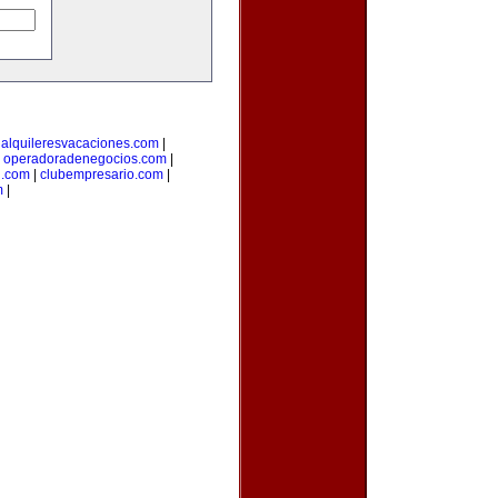
|
alquileresvacaciones.com
|
|
operadoradenegocios.com
|
g.com
|
clubempresario.com
|
m
|