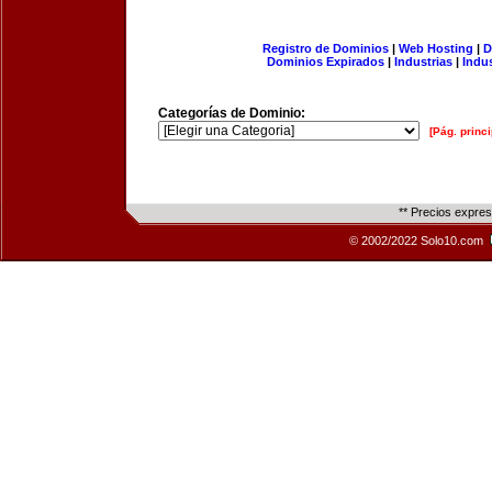
Registro de Dominios
|
Web Hosting
|
D
Dominios Expirados
|
Industrias
|
Indu
Categorías de Dominio:
[Pág. princi
** Precios expre
© 2002/2022 Solo10.com