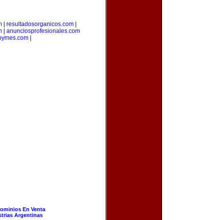
m
|
resultadosorganicos.com
|
m
|
anunciosprofesionales.com
dpymes.com
|
ominios En Venta
strias Argentinas