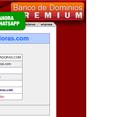
doras.com
SADORAS.COM
ras.com
s
oras.com
tas