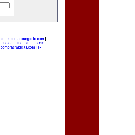
|
consultoriadenegocio.com
|
tecnologiasindustriales.com
|
|
comprasrapidas.com
|
e-