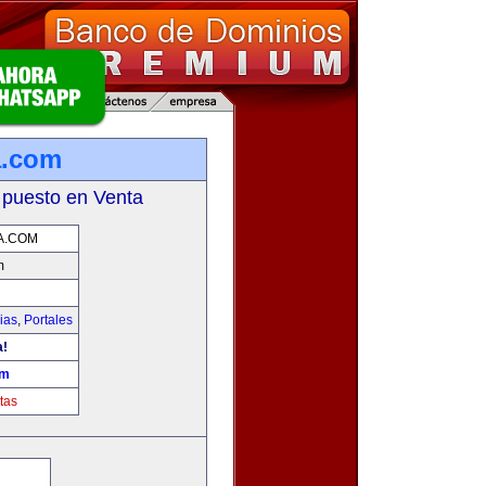
a.com
 puesto en Venta
A.COM
m
ias
,
Portales
a!
om
tas