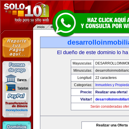
desarrolloinmobil
El dueño de este dominio lo ha
Mayusculas:
DESARROLLOINMOB
Minusculas:
desarrolloinmobiliar
Longitud:
22 caracteres
Categorias:
Inmuebles y Propied
Precio:
Realizar una oferta!
Visitar!
desarrolloinmobiliar
Serán consideradas ofer
Realizar una Oferta