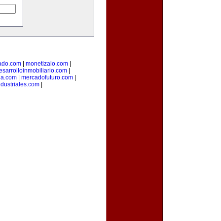
ado.com
|
monetizalo.com
|
esarrolloinmobiliario.com
|
ia.com
|
mercadofuturo.com
|
dustriales.com
|