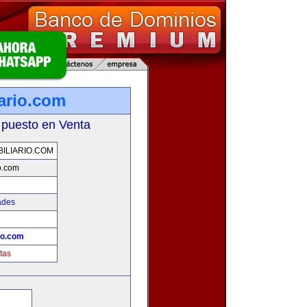
iario.com
 puesto en Venta
ILIARIO.COM
io.com
ades
io.com
tas