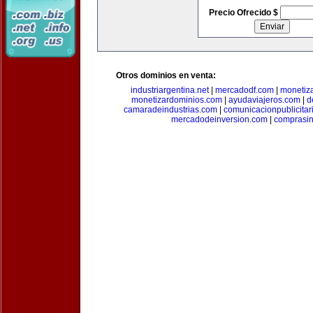
Precio Ofrecido $
Otros dominios en venta:
industriargentina.net
|
mercadodf.com
|
monetiz
monetizardominios.com
|
ayudaviajeros.com
|
d
camaradeindustrias.com
|
comunicacionpublicitar
mercadodeinversion.com
|
comprasin