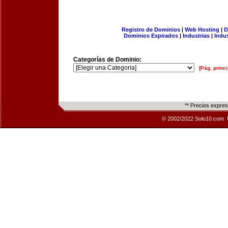
Registro de Dominios
|
Web Hosting
|
D
Dominios Expirados
|
Industrias
|
Indu
Categorías de Dominio:
[Pág. princi
** Precios expre
© 2002/2022 Solo10.com