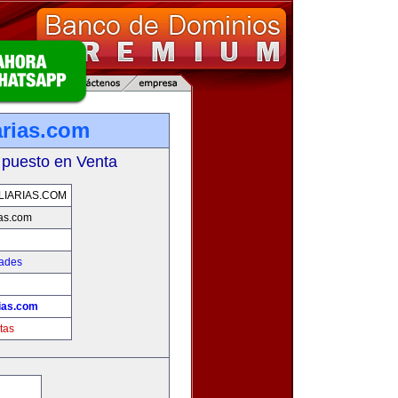
arias.com
 puesto en Venta
LIARIAS.COM
ias.com
dades
rias.com
tas