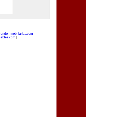
iondeinmobiliarias.com
|
uebles.com
|