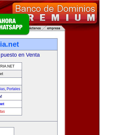
ia.net
 puesto en Venta
RIA.NET
et
ias
,
Portales
a!
net
tas