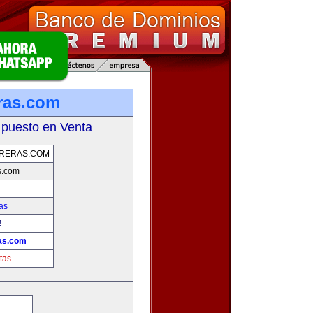
ras.com
 puesto en Venta
ERERAS.COM
s.com
as
!
as.com
tas