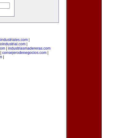
sindustriales.com
|
loindustrial.com
|
com
|
industriasmadereras.com
|
consejerodenegocios.com
|
om
|