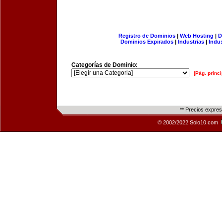
Registro de Dominios
|
Web Hosting
|
D
Dominios Expirados
|
Industrias
|
Indu
Categorías de Dominio:
[Pág. princi
** Precios expre
© 2002/2022 Solo10.com